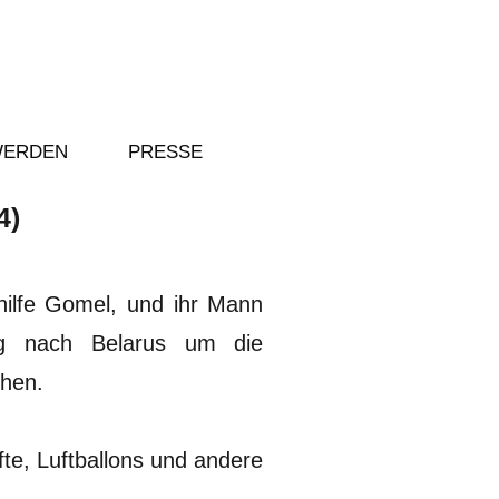
WERDEN
PRESSE
4)
hilfe Gomel, und ihr Mann
eg nach Belarus um die
chen.
te, Luftballons und andere